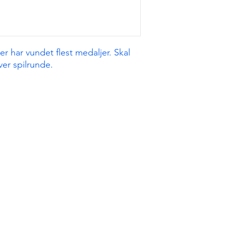
 der har vundet flest medaljer. Skal
er spilrunde.
Juridisk
kONTAkT
Koninginnelaan 2 / 30
vilkår og betingelser
BE 8670 Koksijde