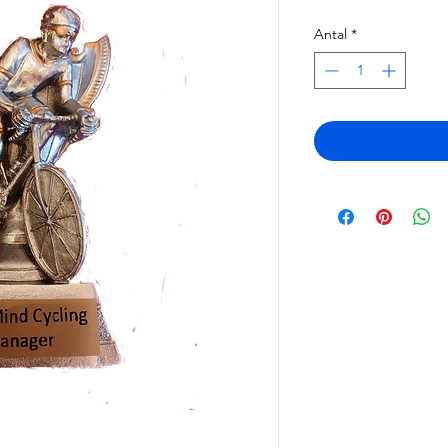
Antal
*