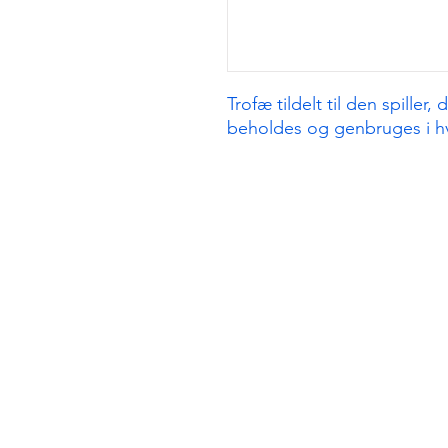
Trofæ tildelt til den spiller,
beholdes og genbruges i hv
MIND CYCLING
startside